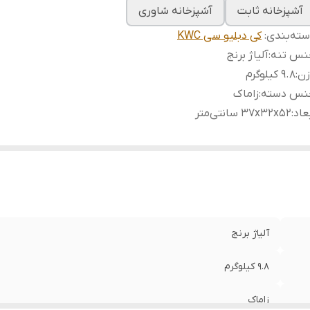
آشپزخانه ثابت
آشپزخانه شاوری
ته‌بندی
:
کی دبلیو سی KWC
نس تنه
:
آلیاژ برنج
زن
:
9.8 کیلوگرم
نس دسته
:
زاماک
عاد
:
۳۷x۳۲x۵۲ سانتی‌متر
آلیاژ برنج
9.8 کیلوگرم
زاماک