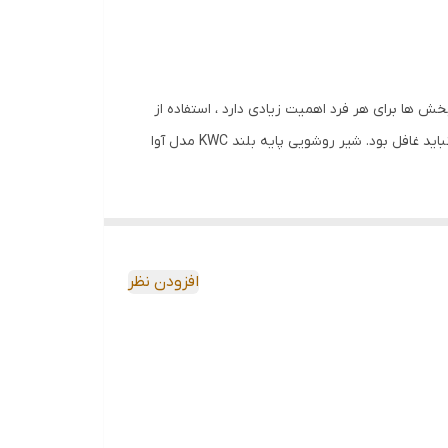
 ها برای هر فرد اهمیت زیادی دارد ، استفاده از
شیرآلات مناسب تاثیر بسزایی در زیبایی آن ها دارد. البته در کنار زیبایی از عواملی چون کیفیت ساخت ، قیمت و هزینه های جانبی نیز نباید غافل بود. شیر روشویی پایه بلند KWC مدل آوا
جنس آبفشان آن از نوع با کیفیت ترین آبفشان های شرکت Neoperl آلمان و همچنین شلنگ پیسوار آن با قابلیت انعطاف پذیری بالا Ultra-Flex ساخت شرکت Mateo اسپانیا است که نشان از
ه با نکته قابل ذکر شیر توکاسه پایه بلند آوا KWC می توان به آبدهی ۱۲ لیتر در دقیقه آن اشاره کرد. در رابطه با استاندارد ها و گواهینامه های
حیطی و بهداشت ، گواهینامه فنی مرکز تحقیقات ساختمان و مسکن و استاندارد ملی
افزودن نظر
تهیه نمایید.