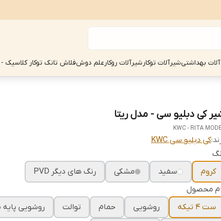
آلات بهداشتی
شیرآلات توکار
شیرآلات روکار
علم دوش
فلاش تانک توکار کلاسیک - 
یر کی دبلیو سی - مدل ریتا
KWC - RITA MOD
ند:
کی دبلیو سی KWC
نگ
کروم
سفید
مشکی
رنگ های دیگر PVD
ام محصول
ست 4 تیکه
روشویی
حمام
توالت
روشویی پایه ب