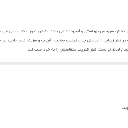
۳۷x۳۲x۵۲ سانتی‌متر
حمام ، سرویس بهداشتی و آشپزخانه می باشد. به این صورت که زیبایی این بخش
تمام لحاظ توانسته نظر اکثریت متقاضیان را به خود جلب کند.
کیفیت بسیار بالا این محصول می دهد. در رابط
شیرآلات شرکت KWC باید گفت که این شرکت دارای گواهینامه IMS در سیستم مدیریت ، کیفیت ، زیست م
فارشی و رنگ های PVD طلایی ، طلایی مات ، کروم مات ، رزگلد و رزگلد مات
ت پس از فروش می باشند.
ید.