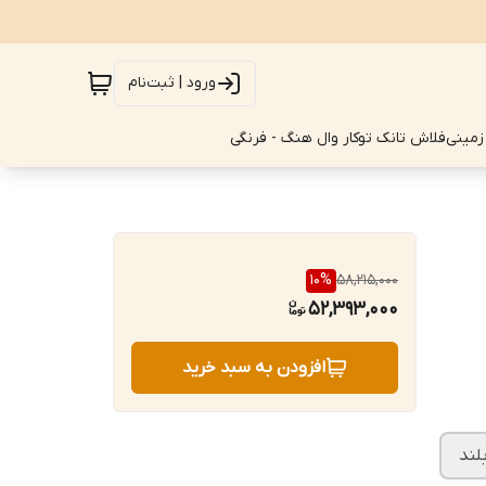
ورود | ثبت‌نام
زمینی
فلاش تانک توکار وال هنگ - فرنگی
10
%
58,215,000
52,393,000
افزودن به سبد خرید
لند