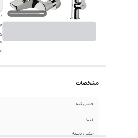
دس
ج
و
ج
اب
مشخصات
جنس تنه
وزن
جنس دسته