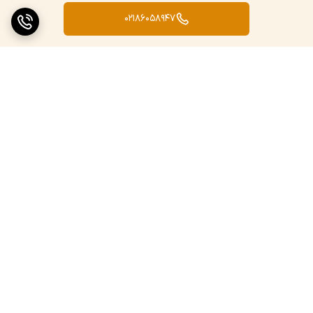
02186058947
برگشت به بالا
ارسال ویژه
پشتیبانی ۲۴ ساعته