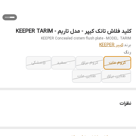
کلید فلاش تانک کیپر - مدل تاریم - KEEPER TARIM
KEEPER Concealed cistern flush plate - MODEL: TARIM
برند:
کیپر KEEPER
رنگ
کروم مات
کروم براق
سفید
مشکی
طلایی براق
طلایی مات
نظرات