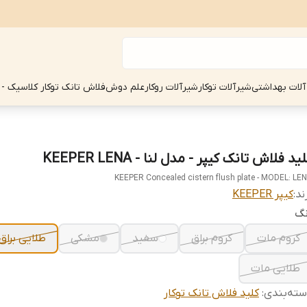
آلات بهداشتی
شیرآلات توکار
شیرآلات روکار
علم دوش
فلاش تانک توکار کلاسیک - 
ید فلاش تانک کیپر - مدل لنا - KEEPER LENA
KEEPER Concealed cistern flush plate - MODEL: LE
ند:
کیپر KEEPER
نگ
کروم مات
کروم براق
سفید
مشکی
طلایی براق
طلایی مات
ته‌بندی
:
کلید فلاش تانک توکار