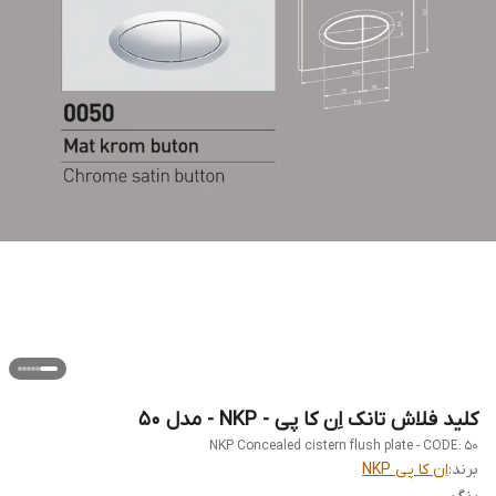
کلید فلاش تانک اِن کا پی - NKP - مدل 50
NKP Concealed cistern flush plate - CODE: 50
برند:
اِن کا پی NKP