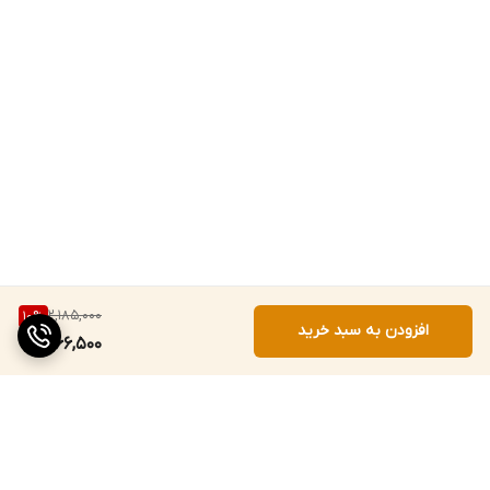
2,185,000
10
%
افزودن به سبد خرید
1,966,500