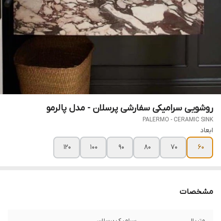
روشویی سرامیکی سفارشی پرسلان - مدل پالرمو
PALERMO - CERAMIC SINK
ابعاد
120
100
90
80
70
60
مشخصات
متریال
سرامیک پرسلان