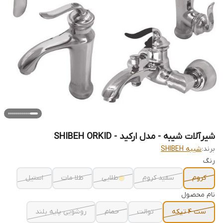
شیرآلات شیبه - مدل ارکید - SHIBEH ORKID
برند:
شیبه SHIBEH
رنگ
کروم
سفید کروم
طلایی
طلا مات
استیل
نام محصول
ست 4 تیکه
توالت
حمام
روشویی پایه بلند