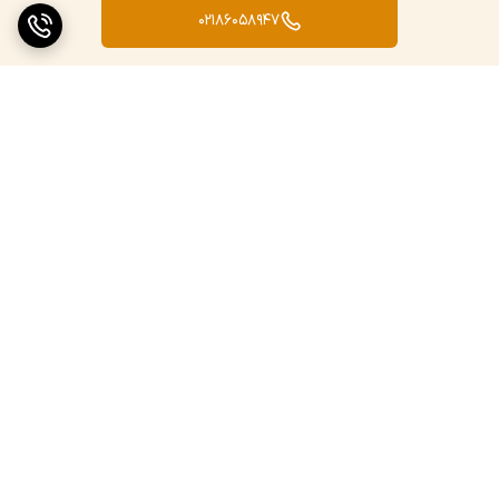
02186058947
برگشت به بالا
ارسال ویژه
پشتیبانی ۲۴ ساعته