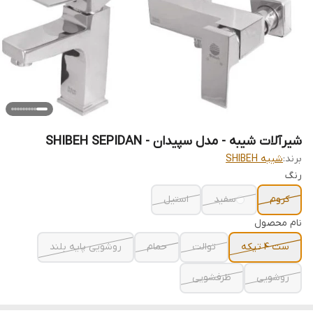
شیرآلات شیبه - مدل سپیدان - SHIBEH SEPIDAN
برند:
شیبه SHIBEH
رنگ
کروم
سفید
استیل
نام محصول
ست 4 تیکه
توالت
حمام
روشویی پایه بلند
روشویی
ظرفشویی