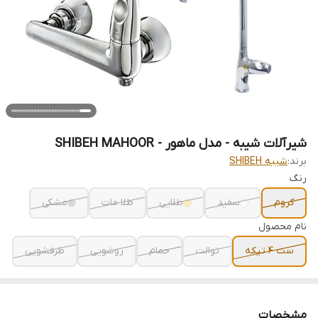
شیرآلات شیبه - مدل ماهور - SHIBEH MAHOOR
برند:
شیبه SHIBEH
رنگ
کروم
سفید
طلایی
طلا مات
مشکی
نام محصول
ست 4 تیکه
توالت
حمام
روشویی
ظرفشویی
مشخصات