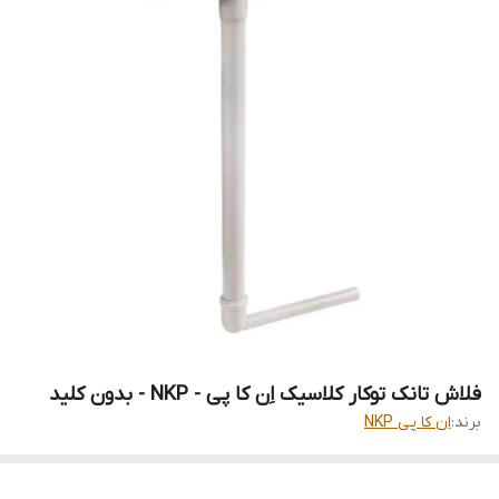
فلاش تانک توکار کلاسیک اِن کا پی - NKP - بدون کلید
برند:
اِن کا پی NKP