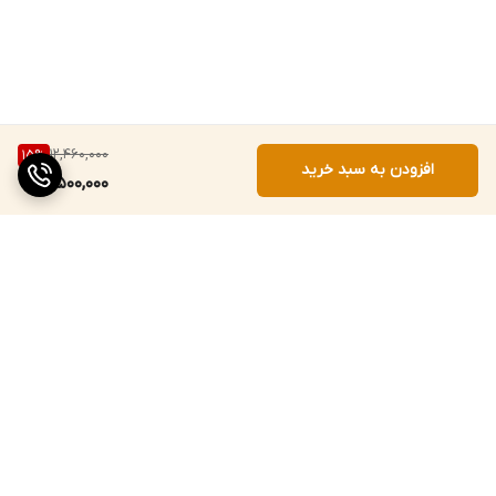
12,460,000
15
%
افزودن به سبد خرید
10,500,000
برگشت به بالا