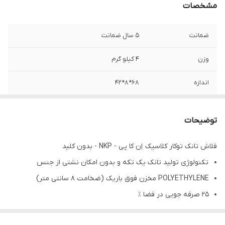
مشخصات
ضمانت
5 سال ضمانت
وزن
4 کیلو گرم
اندازه
68*8*42
گنجایش
2 تا 8 لیتر
توضیحات
جنس
پلاستیک
فلاش تانک توکار کلاسیک اِن کا پی - NKP - بدون کلید
تکنولوژی تولید تانک یک تکه و بدون امکان نشتی از جنس
POLYETHYLENE مخزن فوق باریک (ضخامت ۸ سانتی متر)
۲۵ صرفه جویی در فضا ٪
طراحی مدرن و مینیمال