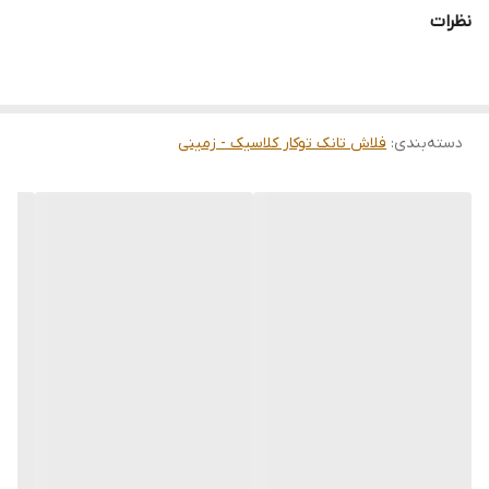
تنوع گسترده کلیدهای تخلیه دستی و چشمی- تخلیه دو زمانه با
نظرات
قابلیت تنظیم از ۲ تا ۸ لیتر
فلوتر دیافراگمي بدون صدا
صرفه جویی در مصرف آب تا ۶۰ درصد
دسته‌بندی
:
قابلیت تنظیم ارتفاع تا ۴۰ سانتی متر
فلاش تانک توکار کلاسیک - زمینی
۴۰۰ کیلوگرم ± استراکچر مقاوم تا وزن ۱۰
back-to-wall قابلیت نصب کاسه به صورت وال هنگ
نصب و نگهداری آسان
EN مطابق با استاندارد اروپایی 14055