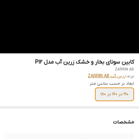
کابین سونای بخار و خشک زرین آب مدل P12
ZARRIN AB
برند:
زرین آب ZARRIN AB
ابعاد بر حسب سانتی متر
210 در 160 در 180
مشخصات