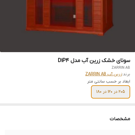
سونای خشک زرین آب مدل D1P4
ZARRIN AB
برند:
زرین آب ZARRIN AB
ابعاد بر حسب سانتی متر
205 در 120 در 180
مشخصات