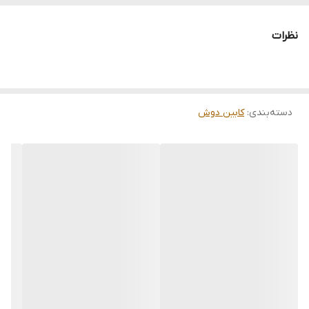
-آیينه
-صندلی
نظرات
-دوش سقفی
-پانل اکریليک
-لامپ
دسته‌بندی
:
کابین دوش