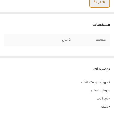
90 در 90
مشخصات
ضمانت
5 سال
توضیحات
تجهیزات و متعلقات:
-دوش دستی
-شيرآلات
-شلف