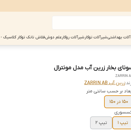
آلات بهداشتی
شیرآلات توکار
شیرآلات روکار
علم دوش
فلاش تانک توکار کلاسیک - 
ونای بخار زرین آب مدل مونترال
ZARRIN 
ند:
زرین آب ZARRIN AB
عاد بر حسب سانتی متر
150 در 150
کسسوری
تیپ 1
تیپ 2