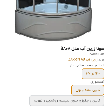
سونا زرین آب مدل B808
ZARRIN AB
برند:
زرین آب ZARRIN AB
ابعاد بر حسب سانتی متر
130 در 130
اکسسوری
کابین ساده با وان
کابین و جکوزی بدون سیستم روشنایی و تهویه