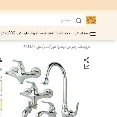
دسته‌بندی محصولات
خانه
همه محصولات
باربیکیو BBQ
چینی 
فروشگاه اینترنتی تیتانو
/
شیرآلات
/
راسان RASSAN
شی
بر
ر
ن