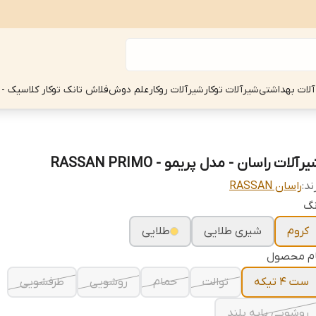
آلات بهداشتی
شیرآلات توکار
شیرآلات روکار
علم دوش
فلاش تانک توکار کلاسیک - 
رآلات راسان - مدل پریمو - RASSAN PRIMO
ند:
راسان RASSAN
نگ
کروم
شیری طلایی
طلایی
ام محصول
ست 4 تیکه
توالت
حمام
روشویی
ظرفشویی
روشویی پایه بلند