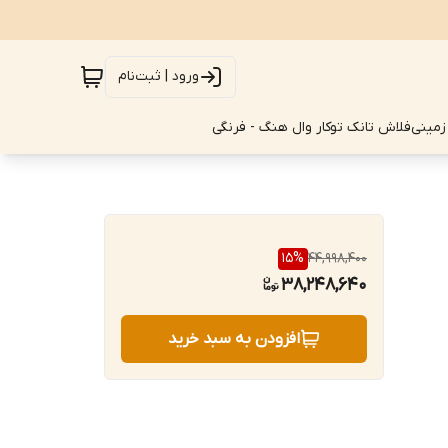
ورود | ثبت‌نام
زمینی
فلاش تانک توکار وال هنگ - فرنگی
15
%
44,998,400
38,248,640
افزودن به سبد خرید