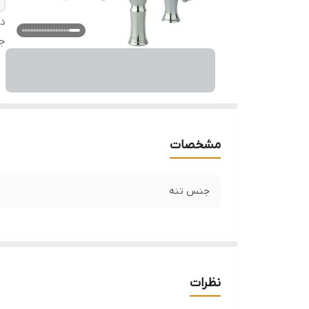
دس
ج
مشخصات
جنس تنه
نظرات