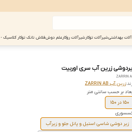
آلات بهداشتی
شیرآلات توکار
شیرآلات روکار
علم دوش
فلاش تانک توکار کلاسیک - 
یردوشی زرین آب سری اوربیت
ZARRIN 
ند:
زرین آب ZARRIN AB
عاد بر حسب سانتی متر
150 در 150
کسسوری
زیر دوشی شاسی استيل و پانل جلو و زیرآب