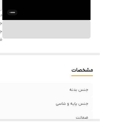
دس
ج
ج
ض
مشخصات
جنس بدنه
جنس پایه و شاسی
ضمانت