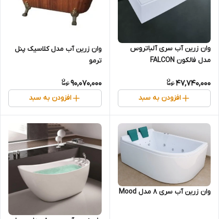
وان زرین آب سری آلباتروس
وان زرین آب مدل کلاسیک پنل
مدل فالکون FALCON
ترمو
90,070,000
47,740,000
افزودن به سبد
افزودن به سبد
وان زرین آب سری 8 مدل Mood