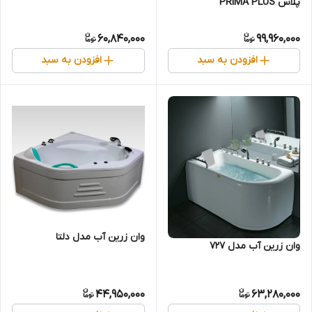
پلاس PRIMA PLUS
60,840,000
99,960,000
افزودن به سبد
افزودن به سبد
وان زرین آب مدل دلتا
وان زرین آب مدل 727
44,950,000
63,280,000