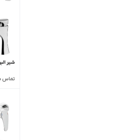
شیر البر
تماس ب