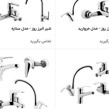
ز روز - مدل مروارید
شیر البرز روز - مدل ستاره
گیرید
تماس بگیرید