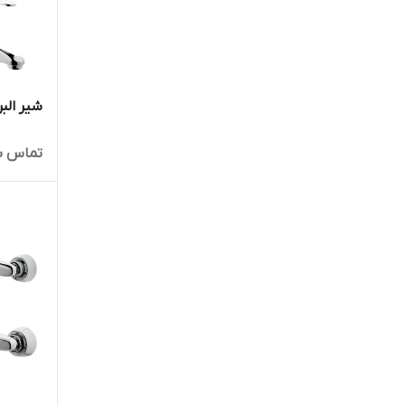
شیر البر
تماس ب