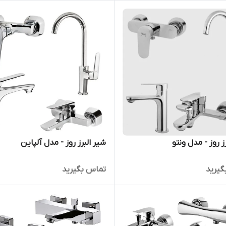
ز روز - مدل ونتو
شیر البرز روز - مدل آلپاین
گیرید
تماس بگیرید