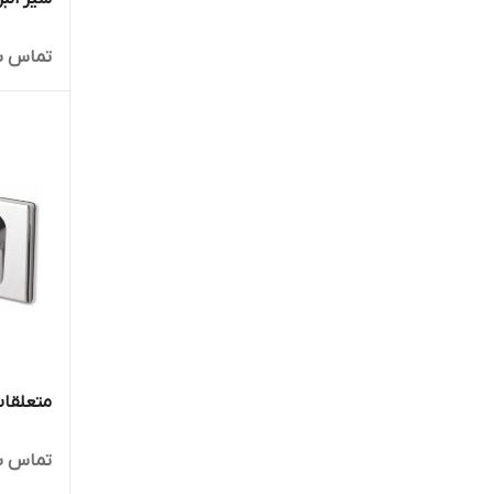
تماس ب
متعلقات 
تماس ب