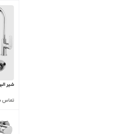
شیر البر
تماس ب